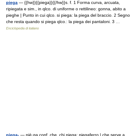
piega
— {{hw}}{{piega}}{{/hw}}s. f. 1 Forma curva, arcuata,
ripiegata e sim., in qlco. di uniforme o rettilineo: gonna, abito a
pieghe | Punto in cui qlco. si piega: la piega del braccio. 2 Segno
che resta quando si piega qlco.: la piega dei pantaloni. 3 …
Enciclopedia di italiano
piega-
— piè·ga conf. che, chi piega: piegaferro | che serve a