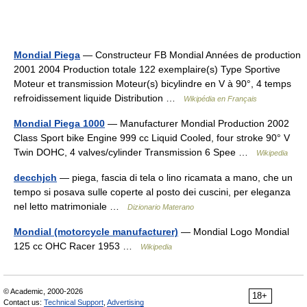
Mondial Piega
— Constructeur FB Mondial Années de production
2001 2004 Production totale 122 exemplaire(s) Type Sportive
Moteur et transmission Moteur(s) bicylindre en V à 90°, 4 temps
refroidissement liquide Distribution …
Wikipédia en Français
Mondial Piega 1000
— Manufacturer Mondial Production 2002
Class Sport bike Engine 999 cc Liquid Cooled, four stroke 90° V
Twin DOHC, 4 valves/cylinder Transmission 6 Spee …
Wikipedia
decchjch
— piega, fascia di tela o lino ricamata a mano, che un
tempo si posava sulle coperte al posto dei cuscini, per eleganza
nel letto matrimoniale …
Dizionario Materano
Mondial (motorcycle manufacturer)
— Mondial Logo Mondial
125 cc OHC Racer 1953 …
Wikipedia
© Academic, 2000-2026
18+
Contact us:
Technical Support
,
Advertising