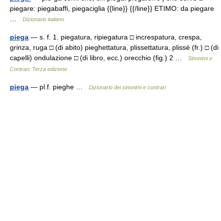
piegare: piegabaffi, piegaciglia {{line}} {{/line}} ETIMO: da piegare
…
Dizionario italiano
piega
— s. f. 1. piegatura, ripiegatura □ increspatura, crespa,
grinza, ruga □ (di abito) pieghettatura, plissettatura, plissé (fr.) □ (di
capelli) ondulazione □ (di libro, ecc.) orecchio (fig.) 2 …
Sinonimi e
Contrari. Terza edizione
piega
— pl.f. pieghe …
Dizionario dei sinonimi e contrari