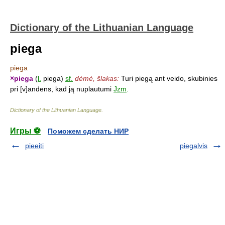
Dictionary of the Lithuanian Language
piega
piega
×
piega
(
l.
piega)
sf.
dėmė, šlakas:
Turi piegą ant veido, skubinies
pri [v]andens, kad ją nuplautumi
Jzm
.
Dictionary of the Lithuanian Language
.
Игры ⚽
Поможем сделать НИР
pieeiti
piegalvis